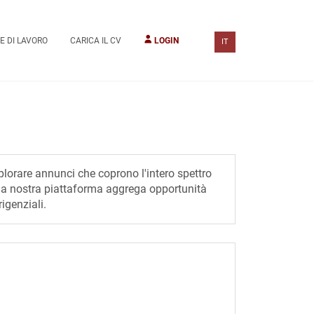
E DI LAVORO
CARICA IL CV
LOGIN
IT
plorare annunci che coprono l'intero spettro
i, la nostra piattaforma aggrega opportunità
rigenziali.