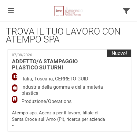
TROVA IL TUO LAVORO CON
Home
ATEMPO SPA
Offerte
Nuovo!
07/08/2026
ADDETTO/A STAMPAGGIO
PLASTICO SU TURNI
di
Carica
Italia
,
Toscana
,
CERRETO GUIDI
Industria della gomma e della materia
plastica
lavoro
il
Login
Produzione/Operations
Atempo spa, Agenzia per il lavoro, filiale di
CV
Lingua
Santa Croce sull'Arno (PI), ricerca per azienda
...
settore gomma plastica situata in
zona Cerreto Guidi (FI) un/una Addetto/a