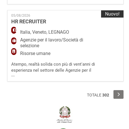
un/una Impiegato/a Back Office Commerciale
Part-Time. La figura ricercata si occuperà di:
Nuovo!
05/08/2026
· inserimento ordini su gestionale aziendale; ·
HR RECRUITER
monitoraggio ordini; · relazione con clienti via
telefono/mail. Requisiti: · esperienz
Italia
,
Veneto
,
LEGNAGO
Agenzie per il lavoro/Società di
selezione
Risorse umane
Atempo, realtà solida con più di vent'anni di
esperienza nel settore delle Agenzie per il
...
Lavoro, ricerca un/a HR Recruiter per
contribuire allo sviluppo della nuova filiale di
Legnago (VR). Siamo alla ricerca di un profilo
curioso e proattivo, caratterizzato da una forte
TOTALE
302
attitudine relazionale e dalla passione per il
mondo HR, con interesse a svi