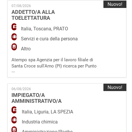
EN
Stampaggio Plastico su Turni da inserire in
Nuovo!
07/08/2026
organico aziendale. La risorsa si occuperà di:
ADDETTO/A ALLA
- Conduzione e presidio delle macchine di
TOELETTATURA
stampaggio durante il ciclo produttivo. -
FR
Italia
,
Toscana
,
PRATO
Servizi e cura della persona
IT
Altro
Atempo spa Agenzia per il lavoro filiale di
DE
Santa Croce sull'Arno (PI) ricerca per Punto
...
Vendita di Prato (PO) un/una Addetto/a alla
Toelettatura. La figura selezionata entrerà a
ES
far parte del team di toelettatura e sarà
Nuovo!
06/08/2026
responsabile della cura estetica e del
IMPIEGATO/A
benessere degli animali da compagnia,
AMMINISTRATIVO/A
PT
assicurando un servizio accurato per la
clientela.
Italia
,
Liguria
,
LA SPEZIA
Industria chimica
Amministrazione/Paghe