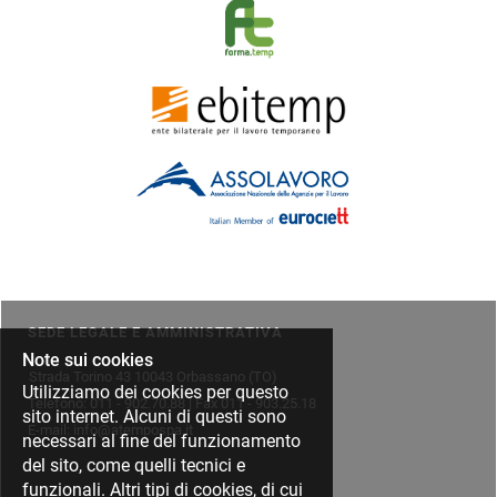
SEDE LEGALE E AMMINISTRATIVA
Note sui cookies
Strada Torino 43 10043 Orbassano (TO)
Utilizziamo dei cookies per questo
Telefono: 011 - 902.70.88 | Fax 011 - 903.25.18
sito internet. Alcuni di questi sono
E-mail: info@atempospa.it
necessari al fine del funzionamento
del sito, come quelli tecnici e
funzionali. Altri tipi di cookies, di cui