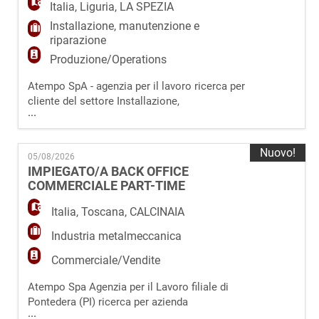
figura ricercata si occuperà di: - Inserimento
Italia
,
Liguria
,
LA SPEZIA
ordin
Installazione, manutenzione e
riparazione
Produzione/Operations
Atempo SpA - agenzia per il lavoro ricerca per
cliente del settore Installazione,
...
Manutenzione e Riparazione di Macchinari
con sede in provincia di La Spezia (SP)
un/una Tecnico Manutentore da inserire in
Nuovo!
05/08/2026
organico. La risorsa si occuperà di: ·
IMPIEGATO/A BACK OFFICE
Installazione, riparazione e manutenzione di
COMMERCIALE PART-TIME
macchinari presso aziende clienti; · R
Italia
,
Toscana
,
CALCINAIA
Industria metalmeccanica
Commerciale/Vendite
Atempo Spa Agenzia per il Lavoro filiale di
Pontedera (PI) ricerca per azienda
...
metalmeccanica di Calcinaia (PI)