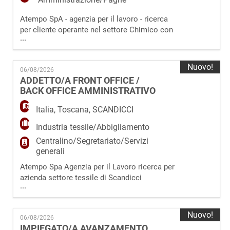
Atempo SpA - agenzia per il lavoro - ricerca
per cliente operante nel settore Chimico con
...
sede in provincia di La Spezia (SP) un
Impiegato/a addetto all'Amministrazione da
inserire in organico. La risorsa si occuperà
Nuovo!
06/08/2026
di: · Supportare il Responsabile
ADDETTO/A FRONT OFFICE /
Amministrativo nella gestione delle attività
BACK OFFICE AMMINISTRATIVO
amministrative; · Monitorare le scad
Italia
,
Toscana
,
SCANDICCI
Industria tessile/Abbigliamento
Centralino/Segretariato/Servizi
generali
Atempo Spa Agenzia per il Lavoro ricerca per
azienda settore tessile di Scandicci
...
(FI) un/una Addetto/a Front Office / Back
Office Amministrativo. La risorsa selezionata
ed inserita dovrà supportare l'organico interno
Nuovo!
06/08/2026
dell' Ufficio Amministrativo e si occuperà di:
IMPIEGATO/A AVANZAMENTO