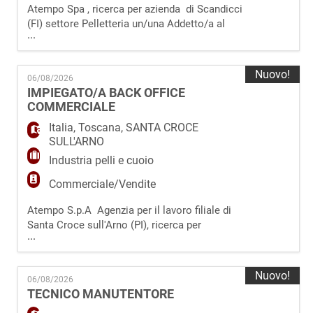
Atempo Spa , ricerca per azienda di Scandicci
(FI) settore Pelletteria un/una Addetto/a al
...
Colore. La risorsa si occuperà di: -
Eseguire le lavorazioni di preparazione delle
coste e delle superfici in pelle, assicurandone
Nuovo!
06/08/2026
la corretta finitura prima dell'applicazione del
IMPIEGATO/A BACK OFFICE
colore. - Effettuare la coloritura di articoli e
COMMERCIALE
componenti di pelle
Italia
,
Toscana
,
SANTA CROCE
SULL'ARNO
Industria pelli e cuoio
Commerciale/Vendite
Atempo S.p.A Agenzia per il lavoro filiale di
Santa Croce sull'Arno (PI), ricerca per
...
conceria di Santa Croce sull'Arno
(PI) un/a Impiegato/a Back Office
Commerciale. La risorsa selezionata sarà
Nuovo!
06/08/2026
inserita nel Back Office Commerciale a diretto
TECNICO MANUTENTORE
riporto del Responsabile Commerciale. La