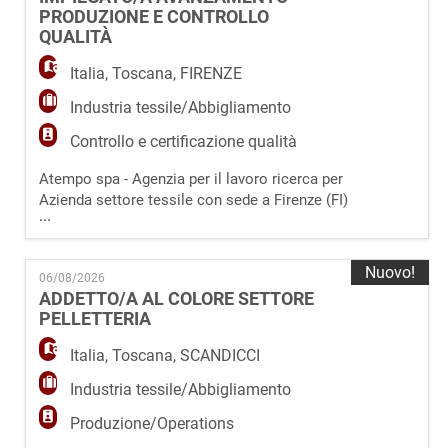
- front-office e accoglienza clienti; - gestione
PRODUZIONE E CONTROLLO
centralino e mail; - gesti
QUALITÀ
Italia
,
Toscana
,
FIRENZE
Industria tessile/Abbigliamento
Controllo e certificazione qualità
Atempo spa - Agenzia per il lavoro ricerca per
Azienda settore tessile con sede a Firenze (FI)
...
un/a Impiegato/a Avanzamento Produzione e
Controllo Qualità. L'azienda è una realtà
operante nella commercializzazione di tessuti
Nuovo!
06/08/2026
naturali e sintetici e altamente all'avanguardia
ADDETTO/A AL COLORE SETTORE
nella ricerca e nell'innovazione dei loro
PELLETTERIA
prodotti destinati al settore del
Italia
,
Toscana
,
SCANDICCI
Industria tessile/Abbigliamento
Produzione/Operations