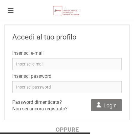
Home
Accedi al tuo profilo
Offerte
Inserisci e-mail
di
Carica
Inserisci password
lavoro
il
Login
Password dimenticata?
Login
Non sei ancora registrato?
CV
Lingua
OPPURE