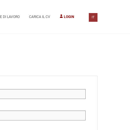
E DI LAVORO
CARICA IL CV
LOGIN
IT