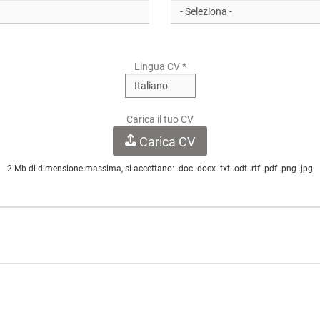
Lingua CV *
Carica il tuo CV
Carica CV
2 Mb di dimensione massima, si accettano: .doc .docx .txt .odt .rtf .pdf .png .jpg