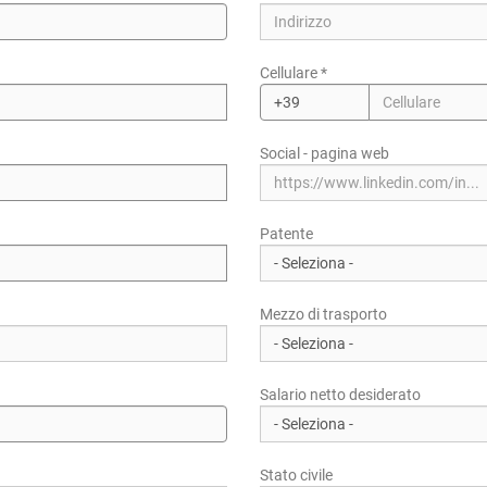
Cellulare *
Regione/Cantone di residenza *
Social - pagina web
CAP/NAP di residenza
Patente
Indirizzo di residenza
Mezzo di trasporto
Salario netto desiderato
Stato civile