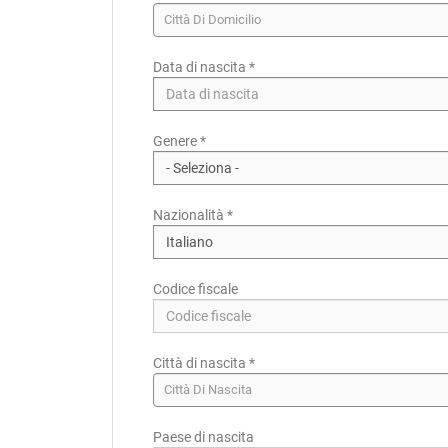
Città Di Domicilio
Data di nascita *
Paese di residenza *
Genere *
Provincia/Cantone di residenza
Provincia/Cantone Di Residenza
Nazionalità *
Città di residenza
Città Di Residenza
Codice fiscale
Città di nascita *
Città Di Nascita
Paese di nascita