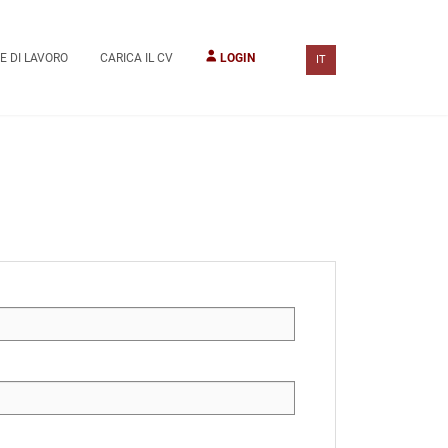
E DI LAVORO
CARICA IL CV
LOGIN
IT