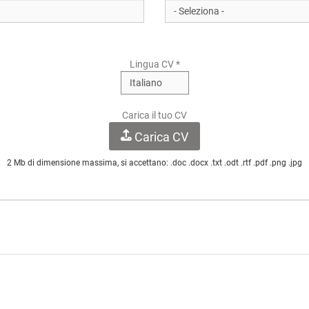
Lingua CV *
Carica il tuo CV
Carica CV
2 Mb di dimensione massima, si accettano: .doc .docx .txt .odt .rtf .pdf .png .jpg