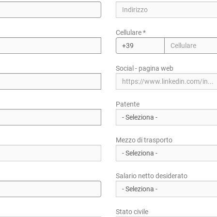
Cellulare *
Regione/Cantone di residenza *
Social - pagina web
CAP/NAP di residenza
Patente
Indirizzo di residenza
Mezzo di trasporto
Salario netto desiderato
Stato civile