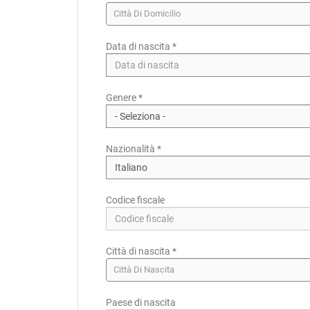
Città Di Domicilio
Data di nascita *
Paese di residenza *
Genere *
Provincia/Cantone di residenza
Provincia/Cantone Di Residenza
Nazionalità *
Città di residenza
Città Di Residenza
Codice fiscale
Città di nascita *
Città Di Nascita
Paese di nascita