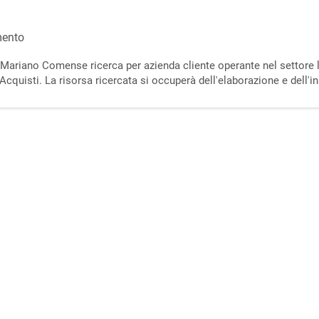
mento
di Mariano Comense ricerca per azienda cliente operante nel settore
quisti. La risorsa ricercata si occuperà dell'elaborazione e dell'in
le consegne e del contatto