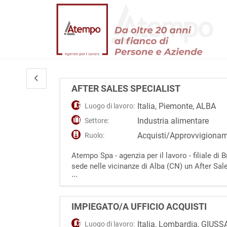
AFTER SALES SPECIALIST
Italia
,
Piemonte
,
ALBA
Luogo di lavoro:
Industria alimentare
Settore:
Acquisti/Approvvigiona
Ruolo:
Atempo Spa - agenzia per il lavoro - filiale di
sede nelle vicinanze di Alba (CN) un After Sale
...
nel pre e post vendita. Nello specifico dovrà:
IMPIEGATO/A UFFICIO ACQUISTI
Italia
,
Lombardia
,
GIUSS
Luogo di lavoro: