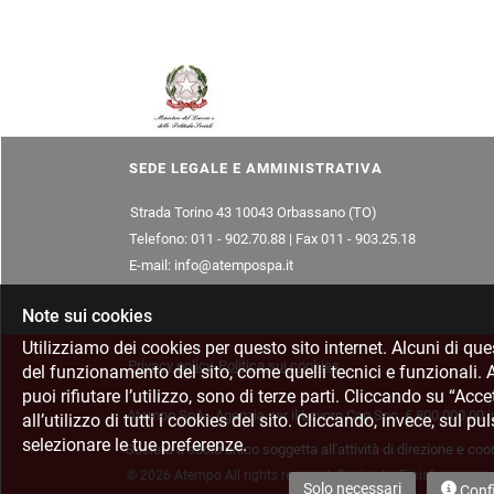
SEDE LEGALE E AMMINISTRATIVA
Strada Torino 43 10043 Orbassano (TO)
Telefono: 011 - 902.70.88 | Fax 011 - 903.25.18
E-mail: info@atempospa.it
Note sui cookies
Utilizziamo dei cookies per questo sito internet. Alcuni di que
Privacy policy
Politica sui cookies
del funzionamento del sito, come quelli tecnici e funzionali. Alt
puoi rifiutare l’utilizzo, sono di terze parti. Cliccando su “Acce
Atempo SpA - Agenzia per il Lavoro Cap.Soc. € 800.000,00 i
all’utilizzo di tutti i cookies del sito. Cliccando, invece, sul p
selezionare le tue preferenze.
Società a socio unico soggetta all'attività di direzione e 
© 2026 Atempo All rights reserved. Design by Emisfera
Solo necessari
Conf