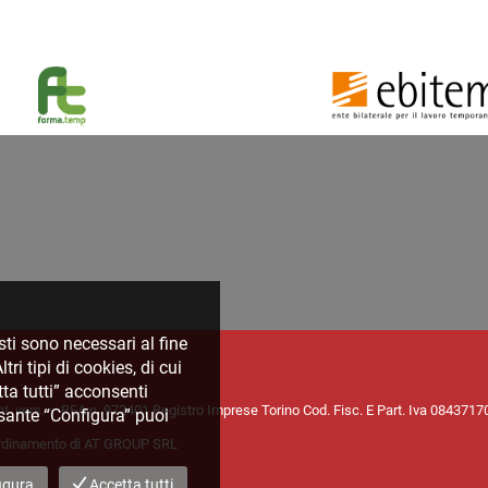
sti sono necessari al fine
ri tipi di cookies, di cui
tta tutti” acconsenti
nt. vers. – REA n. 972401 Registro Imprese Torino Cod. Fisc. E Part. Iva 084371
ulsante “Configura” puoi
coordinamento di AT GROUP SRL
igura
Accetta tutti