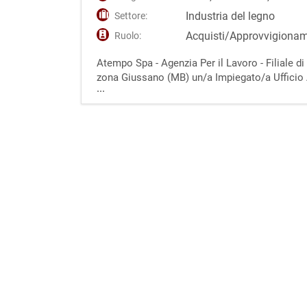
Industria del legno
Settore:
Acquisti/Approvvigiona
Ruolo:
Atempo Spa - Agenzia Per il Lavoro - Filiale 
zona Giussano (MB) un/a Impiegato/a Ufficio Ac
...
richiesta dei preventivi, del monitoraggio del