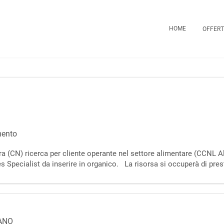
HOME
OFFERT
mento
 Bra (CN) ricerca per cliente operante nel settore alimentare (CCNL 
s Specialist da inserire in organico. La risorsa si occuperà di prest
 - Collabor
ANO