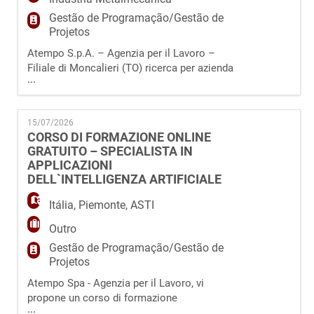
Gestão de Programação/Gestão de
Projetos
Atempo S.p.A. – Agenzia per il Lavoro –
Filiale di Moncalieri (TO) ricerca per azienda
...
cliente operante nel settore della
manutenzione industriale un/una
PROGRAMMATORE PLC CNC SIEMENS /
15/07/2026
FANUC MACCHINE UTENSILI da inserire
CORSO DI FORMAZIONE ONLINE
presso lo stabilimento industriale di Avigliana
GRATUITO – SPECIALISTA IN
(TO) La risorsa si occuperà di: ·
APPLICAZIONI
programmazione del percorso utensili
DELL`INTELLIGENZA ARTIFICIALE
Itália
,
Piemonte
,
ASTI
Outro
Gestão de Programação/Gestão de
Projetos
Atempo Spa - Agenzia per il Lavoro, vi
propone un corso di formazione
...
professionale totalmente GRATUITO e svolto