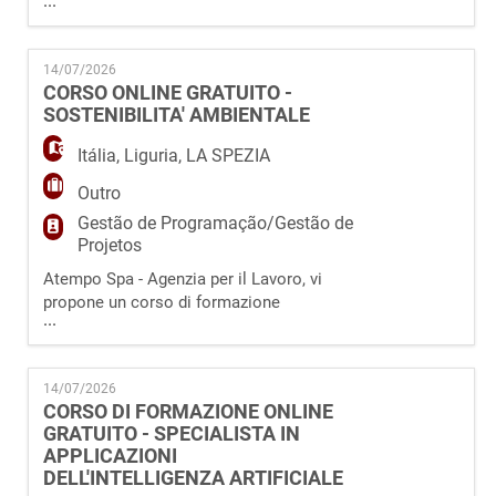
...
professionale totalmente GRATUITO e svolto
interamente ONLINE, sul tema del GREEN
PROJECT MANAGEMENT per formare
14/07/2026
"Specialisti in gestione e controllo di progetti
CORSO ONLINE GRATUITO -
di sostenibilità nelle imprese". Il corso è
SOSTENIBILITA' AMBIENTALE
interamente finanziato dal fondo Forma.Temp.
Figura professionale in
Itália
,
Liguria
,
LA SPEZIA
Outro
Gestão de Programação/Gestão de
Projetos
Atempo Spa - Agenzia per il Lavoro, vi
propone un corso di formazione
...
professionale totalmente GRATUITO e svolto
interamente ONLINE, sul tema del GREEN
PROJECT MANAGEMENT per formare
14/07/2026
"Specialisti in gestione e controllo di progetti
CORSO DI FORMAZIONE ONLINE
di sostenibilità nelle imprese". Il corso è
GRATUITO - SPECIALISTA IN
interamente finanziato dal fondo Forma.Temp.
APPLICAZIONI
Figura professionale in
DELL'INTELLIGENZA ARTIFICIALE