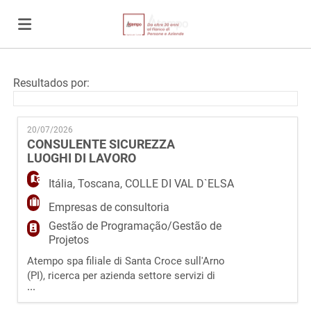
Página
Resultados por:
inicial
Ofertas
20/07/2026
CONSULENTE SICUREZZA
LUOGHI DI LAVORO
de
Regista-
Itália
,
Toscana
,
COLLE DI VAL D`ELSA
Empresas de consultoria
emprego
te
Iniciar
Gestão de Programação/Gestão de
Projetos
Atempo spa filiale di Santa Croce sull'Arno
sessão
Língua
(PI), ricerca per azienda settore servizi di
...
consulenza nel campo della Sicurezza,
Ambiente, Qualità e Privacy ed Agenzia