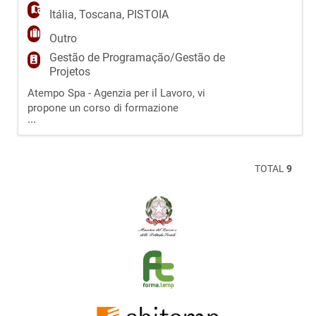
Itália
,
Toscana
,
PISTOIA
Outro
Gestão de Programação/Gestão de
Projetos
Atempo Spa - Agenzia per il Lavoro, vi
propone un corso di formazione
...
professionale totalmente GRATUITO e svolto
interamente ONLINE, sul tema
dell' INTELLIGENZA ARTIFICIALE per formare
"Specialista in applicazioni dell'Intelligenza
TOTAL
9
Artificiale per la Trasformazione Digitale". Il
corso è interamente finanziato dal fondo
Forma.Temp. Figura profe