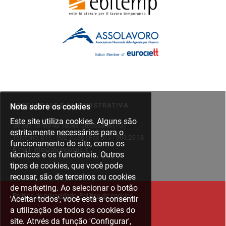
SEDE LEGALE E AMMINISTRATIVA
Nota sobre os cookies
Este site utiliza cookies. Alguns são
Strada Torino 43 10043 Orbassano (TO)
estritamente necessários para o
Telefono: 011 - 902.70.88 | Fax 011 - 903.25.18
funcionamento do site, como os
E-mail: info@atempospa.it
técnicos e os funcionais. Outros
tipos de cookies, que você pode
recusar, são de terceiros ou cookies
de marketing. Ao selecionar o botão
Política de privacidade
Política de cookies
'Aceitar todos', você está a consentir
a utilização de todos os cookies do
site. Atrvés da função 'Configurar',