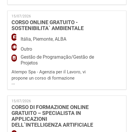
interamente ONLINE, sul tema
dell' INTELLIGENZA ARTIFICIALE per formare
15/07/2026
"Specialista in applicazioni dell'Intelligenza
CORSO ONLINE GRATUITO -
Artificiale per la Trasformazione Digitale". Il
SOSTENIBILITA` AMBIENTALE
corso è interamente finanziato dal fondo
Forma.Temp. Figura profe
Itália
,
Piemonte
,
ALBA
Outro
Gestão de Programação/Gestão de
Projetos
Atempo Spa - Agenzia per il Lavoro, vi
propone un corso di formazione
...
professionale totalmente GRATUITO e svolto
interamente ONLINE, sul tema del GREEN
PROJECT MANAGEMENT per formare
15/07/2026
"Specialisti in gestione e controllo di progetti
CORSO DI FORMAZIONE ONLINE
di sostenibilità nelle imprese". Il corso è
GRATUITO – SPECIALISTA IN
interamente finanziato dal fondo Forma.Temp.
APPLICAZIONI
Figura professionale in
DELL`INTELLIGENZA ARTIFICIALE