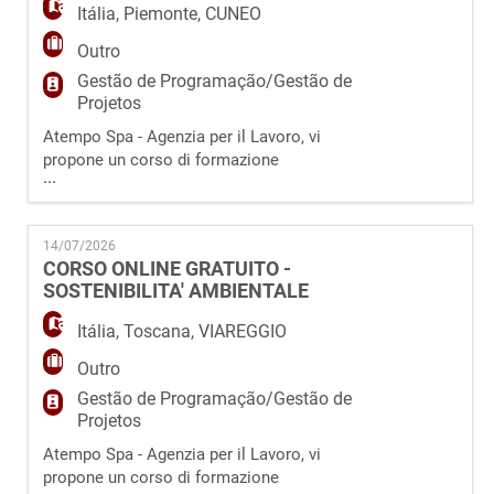
Itália
,
Piemonte
,
CUNEO
Outro
Gestão de Programação/Gestão de
Projetos
Atempo Spa - Agenzia per il Lavoro, vi
propone un corso di formazione
...
professionale totalmente GRATUITO e svolto
interamente ONLINE, sul tema
dell' INTELLIGENZA ARTIFICIALE per formare
14/07/2026
"Specialista in applicazioni dell'Intelligenza
CORSO ONLINE GRATUITO -
Artificiale per la Trasformazione Digitale". Il
SOSTENIBILITA' AMBIENTALE
corso è interamente finanziato dal fondo
Forma.Temp. Figura profe
Itália
,
Toscana
,
VIAREGGIO
Outro
Gestão de Programação/Gestão de
Projetos
Atempo Spa - Agenzia per il Lavoro, vi
propone un corso di formazione