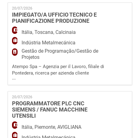
EN
Formativa di Colle di Val D'Elsa (SI) un/una
20/07/2026
Consulente Sicurezza Luoghi di Lavoro. La
IMPIEGATO/A UFFICIO TECNICO E
figura selezionata ed inserita sarà affiancata e
PIANIFICAZIONE PRODUZIONE
FR
seguita dai Consulenti Senior nelle attività d
Itália
,
Toscana
,
Calcinaia
IT
Indústria Metalmecánica
Gestão de Programação/Gestão de
Projetos
DE
Atempo Spa – Agenzia per il Lavoro, filiale di
Pontedera, ricerca per azienda cliente
...
operante nel settore metalmeccanico di
ES
Calcinaia (PI) un/una Impiegato/a Ufficio
Tecnico e Pianificazione Produzione. La
20/07/2026
figura ricercata si occuperà di: - Lettura e
PROGRAMMATORE PLC CNC
interpretazione del disegno tecnico
PT
SIEMENS / FANUC MACCHINE
meccanico. - Gestione e aggiornamento delle
UTENSILI
anagrafiche
Itália
,
Piemonte
,
AVIGLIANA
Indústria Metalmecánica