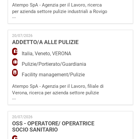
Atempo SpA - Agenzia per il Lavoro, ricerca
per azienda settore pulizie industriali a Rovigo
...
(Ro), un' Addetto/a alle Pulizie da inserire in
spazi lavorativi come uffici, palestre e scuole.
La risorsa si occuperà di: - pulire spazi
20/07/2026
lavorativi come uffici, palestre e spazi
ADDETTO/A ALLE PULIZIE
commerciali, occupandosi anche della pulizia
dei bagni. - utilizzare i prod
Italia
,
Veneto
,
VERONA
Pulizie/Portierato/Guardiania
Facility management/Pulizie
Atempo SpA - Agenzia per il Lavoro, filiale di
Verona, ricerca per azienda settore pulizie
...
industriali a Verona, un' Addetto/a alle
Pulizie da inserire in spazi lavorativi come
uffici, palestre e scuole. La risorsa si
20/07/2026
occuperà di: - pulire spazi lavorativi come
OSS - OPERATORE/ OPERATRICE
uffici, palestre e spazi commerciali,
SOCIO SANITARIO
occupandosi anche della pulizia dei bagni. - uti