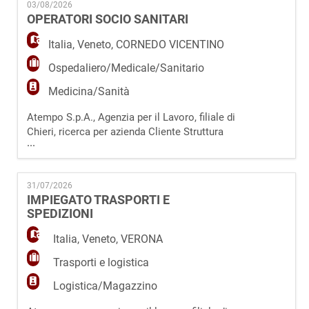
EN
03/08/2026
curioso e proattivo, caratterizzato da una forte
OPERATORI SOCIO SANITARI
attitudine relazionale e dalla passione per il
mondo HR, con interesse a svi
Italia
,
Veneto
,
CORNEDO VICENTINO
FR
Ospedaliero/Medicale/Sanitario
Medicina/Sanità
IT
Atempo S.p.A., Agenzia per il Lavoro, filiale di
Chieri, ricerca per azienda Cliente Struttura
...
DE
Sanitaria, un/a Operatore Socio Sanitario. Il/la
candidato/a si occuperà di assistere e
supportare gli ospiti/pazienti nelle attività
31/07/2026
quotidiane; collaborerà con infermieri e
ES
IMPIEGATO TRASPORTI E
personale sanitario per garantire il benessere
SPEDIZIONI
e la cura della persona. Requis
PT
Italia
,
Veneto
,
VERONA
Trasporti e logistica
Logistica/Magazzino