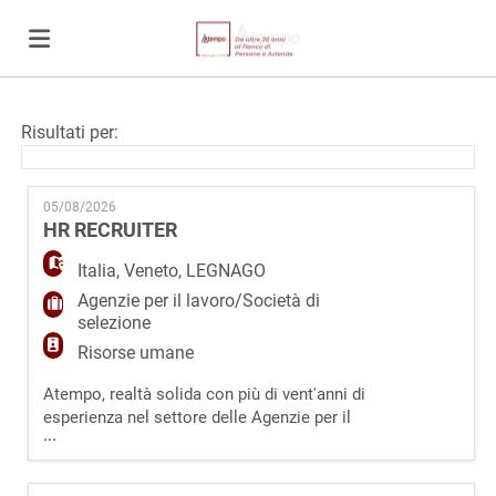
Home
Risultati per:
Offerte
05/08/2026
HR RECRUITER
di
Carica
Italia
,
Veneto
,
LEGNAGO
Agenzie per il lavoro/Società di
selezione
lavoro
il
Login
Risorse umane
Atempo, realtà solida con più di vent'anni di
esperienza nel settore delle Agenzie per il
CV
Lingua
...
Lavoro, ricerca un/a HR Recruiter per
contribuire allo sviluppo della nuova filiale di
Legnago (VR). Siamo alla ricerca di un profilo