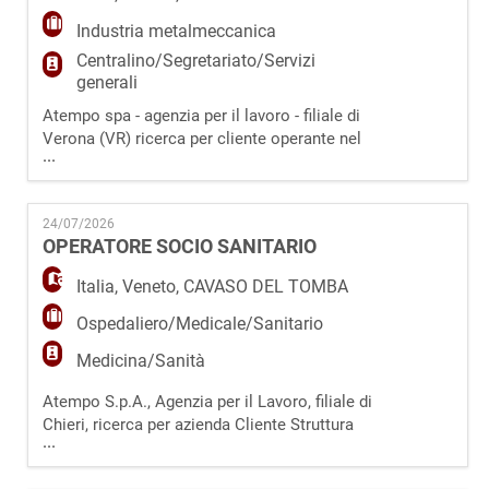
Industria metalmeccanica
Centralino/Segretariato/Servizi
generali
Atempo spa - agenzia per il lavoro - filiale di
Verona (VR) ricerca per cliente operante nel
...
settore della metalmeccanica con sede a
Grezzana (VR) un Impiegato/a Generico da
inserire in organico. La risorsa si occuperà
24/07/2026
di: - Gestione delle chiamate in entrata e in
OPERATORE SOCIO SANITARIO
uscita, smistamento delle telefonate ai vari
reparti e presa di messaggi; - Acco
Italia
,
Veneto
,
CAVASO DEL TOMBA
Ospedaliero/Medicale/Sanitario
Medicina/Sanità
Atempo S.p.A., Agenzia per il Lavoro, filiale di
Chieri, ricerca per azienda Cliente Struttura
...
Sanitaria, un/a Operatore Socio Sanitario. Il/la
candidato/a si occuperà di assistere e