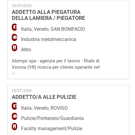
supportare gli ospiti/pazienti nelle attività
23/07/2026
quotidiane; collaborerà con infermieri e
ADDETTO ALLA PIEGATURA
personale sanitario per garantire il benessere
DELLA LAMIERA / PIEGATORE
e la cura della persona. Requis
Italia
,
Veneto
,
SAN BONIFACIO
Industria metalmeccanica
Altro
Atempo spa - agenzia per il lavoro - filiale di
Verona (VR) ricerca per cliente operante nel
...
settore della metalmeccanica con sede a San
Bonifacio (VR) un Addetto alla Piegatura della
Lamiera / Piegatore da inserire in organico.
20/07/2026
La risorsa si occuperà di: - Attrezzare e
ADDETTO/A ALLE PULIZIE
programmare le macchine piegatrici (CNC),
impostando i parametri in base a
Italia
,
Veneto
,
ROVIGO
Pulizie/Portierato/Guardiania
Facility management/Pulizie