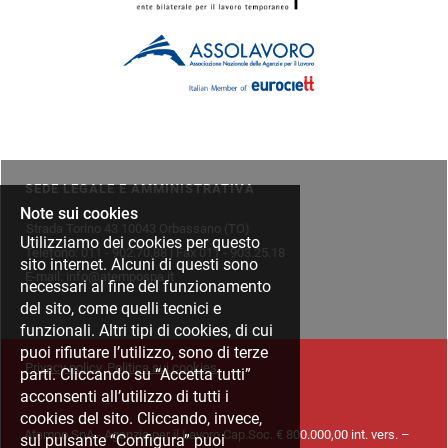
SEDE LEGALE E AMMINISTRATIVA
Note sui cookies
Strada Torino 43 10043 Orbassano (TO)
Utilizziamo dei cookies per questo
Telefono: 011 - 902.70.88 | Fax 011 - 903.25.18
sito internet. Alcuni di questi sono
E-mail: info@atempospa.it
necessari al fine del funzionamento
del sito, come quelli tecnici e
funzionali. Altri tipi di cookies, di cui
puoi rifiutare l’utilizzo, sono di terze
Privacy policy
Politica sui cookies
parti. Cliccando su “Accetta tutti”
acconsenti all’utilizzo di tutti i
cookies del sito. Cliccando, invece,
Atempo SpA - Agenzia per il Lavoro Cap.Soc. € 800.000,00 int. vers. –
sul pulsante “Configura” puoi