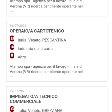
Atempo spa - agenzia per il lavoro - filiale di
Verona (VR) ricerca per cliente operante nel
...
settore dei trasporti e della logistica con sede
a Verona (VR) un Impiegato/a Trasporti e
Spedizioni da inserire in organico. La risorsa
31/07/2026
si occuperà di: - Pianificare, organizzare e
OPERAIO/A CARTOTENICO
gestire i viaggi e le rotte dei mezzi aziendali
(autisti/vettori); -
Italia
,
Veneto
,
PESCANTINA
Industria della carta
Altro
Atempo spa - agenzia per il lavoro - filiale di
Verona (VR) ricerca per cliente operante nel
...
settore della cartotecnica con sede
a Pescantina (VR) un Operaio/a Cartotecnico
– Addetto al Taglio da inserire in organico.
29/07/2026
La risorsa si occuperà di: - Caricare e
IMPIEGATO/A TECNICO
scaricare i materiali sulle macchine da taglio
COMMERCIALE
e controllare, in maniera costante, la
Italia
,
Veneto
,
GREZZANA