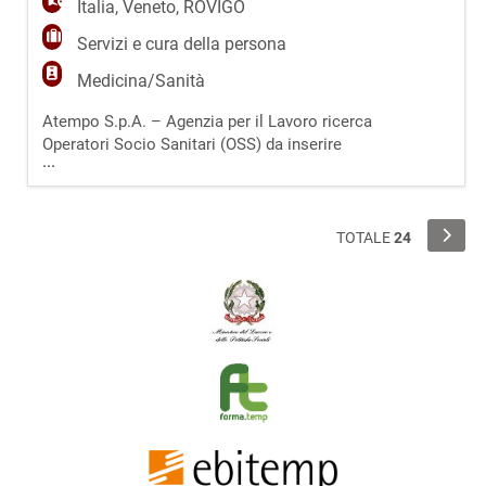
Italia
,
Veneto
,
ROVIGO
Servizi e cura della persona
Medicina/Sanità
Atempo S.p.A. – Agenzia per il Lavoro ricerca
Operatori Socio Sanitari (OSS) da inserire
...
presso una struttura sanitaria e socio-
assistenziale situata nel basso Polesine,
provincia di Rovigo. La struttura è moderna,
organizzata e progettata per garantire il
TOTALE
24
massimo comfort agli ospiti e agli operatori.
Dispone di: - 120 posti letto totali - camere